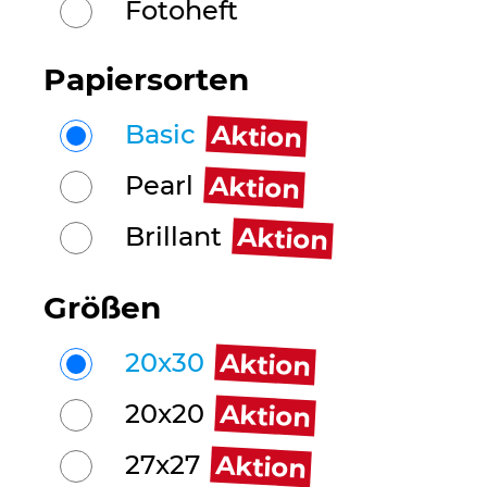
Fotoheft
Papiersorten
Aktion
Basic
Aktion
Pearl
Aktion
Brillant
Größen
Aktion
20x30
Aktion
20x20
Aktion
27x27